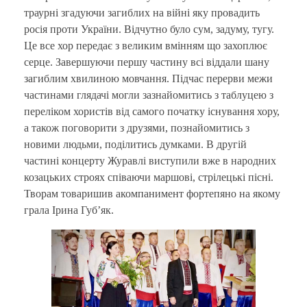
траурні згадуючи загиблих на війні яку провадить
росія проти України. Відчутно було сум, задуму, тугу.
Це все хор передає з великим вмінням що захоплює
серце. Завершуючи першу частину всі віддали шану
загиблим хвилиною мовчання. Підчас перерви межи
частинами глядачі могли зазнайомитись з таблуцею з
переліком хористів від самого початку існування хору,
а також поговорити з друзями, познайомитись з
новими людьми, поділитись думками. В другій
частині концерту Журавлі виступили вже в народних
козацьких строях співаючи маршові, стрілецькі пісні.
Творам товаришив акомпанимент фортепяно на якому
грала Ірина Губ’як.