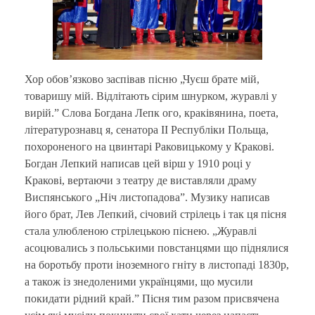
Хор обов’язково заспівав пісню „Чуєш брате мій,
товаришу мій. Відлітають сірим шнурком, журавлі у
вирій.” Cлова Богданa Лепк ого, краківянинa, поетa,
літературознавц я, сенаторa ІІ Республіки Польща,
похороненого на цвинтарі Раковицькому у Кракові.
Богдан Лепкий написав цей вірш у 1910 році у
Кракові, вертаючи з театру де виставляли драму
Виспянського „Ніч листопадова”. Музику написав
його брат, Лев Лепкий, січовий стрілець і так ця пісня
стала улюбленою стрілецькою піснею. „Журавлі
асоцювались з польськими повстанцями що піднялися
на боротьбу проти іноземного гніту в листопаді 1830р,
а також із знедоленими українцями, що мусили
покидати рідний край.” Пісня тим разом присвячена