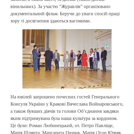
вінильових). За участю “Журавлів” організовано
документальний фільм. Беручи до уваги спосіб праці
хору ті досягнення здаються вагомими.
На ювілей запрошено почесних гостей Генерального
Консуля України у Кракові Вячеслава Войнаровського,
а також бувших діячів та голови Об’єднання завдяки
яким підтримувана була наша культура за кордоном.
Це були: Роман Любинецький, от. Петро Павліще,
Марія Шлянта, Маргарита Цюрик, Марія і Ігор Юзвяк,