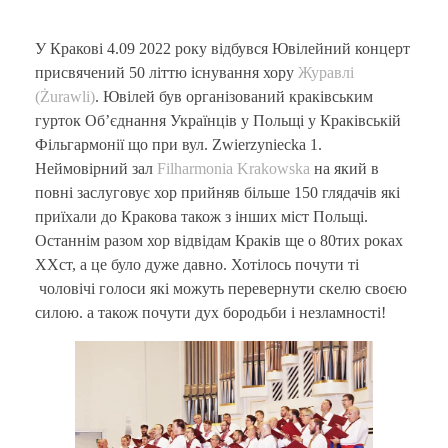
У Кракові 4.09 2022 року відбувся Ювілейний концерт
присвячений 50 літтю існування хору
Журавлі
(Żurawli)
. Ювілей був організований краківським
гурток Об’єднання Українців у Польщі у Краківській
Фільгармонії що при вул. Zwierzyniecka 1.
Неймовірний зал
Filharmonia Krakowska
на який в
повні заслуговує хор прийняв більше 150 глядачів які
приїхали до Кракова також з інших міст Польщі.
Останнім разом хор відвідам Краків ще о 80тих роках
ХХст, а це було дуже давно. Хотілось почути ті
чоловічі голоси які можуть перевернути скелю своєю
силою. а також почути дух бородьби і незламності!