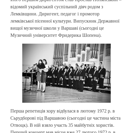
відомий український суспільний діяч родом з
Лемківщини. Диригент, педагог і промотор
лемківської пісенної культури. Випускник Державної
вищої музичної школи у Варшаві (сьогодні це
Музичний університет Фридерика Шопена).
Перша репетиція хору відбулася в лютому 1972 р. в
Сьрудборові під Варшавою (сьогодні це частина міста
Отвоцк). В ній взяло участь 35 майбутніх хористів.
Перший концерт мав місце вже 27 лютого 1972 р. в