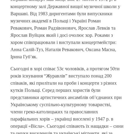
концертному залі Державної вищої музичної школи у
Варшаві. Від 1983 диригентами були випускники
музичних академії в Польщі і Україні Роман
Ревакович, Роман Радзівонович, Ярослав Левків та
Ярослав Вуйцик який і досі очолює хор. Роками з
хором співпрацювали і виступали концертмейстри:
Анна Салій-Туз, Наталія Ревакович, Оксана Масна,
Ірина Губ’як.
Сьогодні в хорі співає 53є чоловіків, а протягом 50ти
років існування “Журавлів” виступало понад 200
співаків, які прилітали на проби і концерти з різних
кутків Польщі. Серед перших хористів були
представники артистичних ансамблів об’єднаних при
Українському суспільно-культурному товаристві,
члени греко-католицьких та православних
парафіальних хорів – українці виселені у 1947 р. в
операції «Вісла». Сьогодні співають їх нащадки – сини
та онуки виселенців та українські мігранти, які за