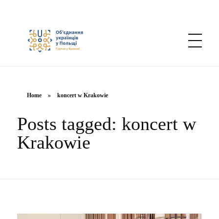
Об’єднання українців у Польщі — Осередок в Кракові
Home
»
koncert w Krakowie
Posts tagged: koncert w
Krakowie