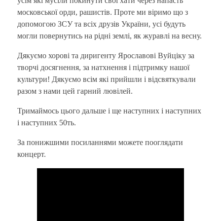
усім які мусіли покинути свої хати через напасть
московської орди, рашистів. Проте ми віримо що з
допомогою ЗСУ та всіх друзів України, усі будуть
могли повернутись на рідні землі, як журавлі на весну.
Дякуємо хорові та диригенту Ярославові Вуйціку за
творчі досягнення, за натхнення і підтримку нашої
культури! Дякуємо всім які прийшли і відсвяткували
разом з нами цей гарний лювілей.
Тримаймось цього дальше і ще наступних і наступних
і наступних 50ть.
За понижшими посиланнями можете пооглядати
концерт.