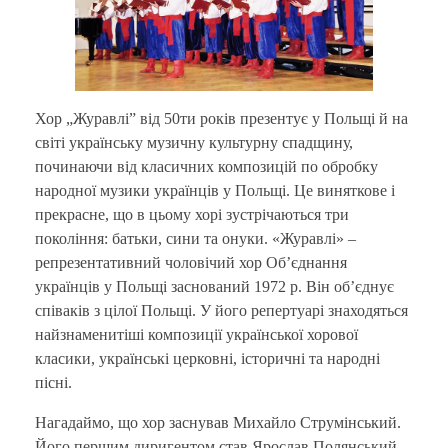
Хор „Журавлі” від 50ти років презентує у Польщі й на
світі українську музичну культурну спадщину,
починаючи від класичних композицій по обробку
народної музики українців у Польщі. Це виняткове і
прекрасне, що в цьому хорі зустрічаються три
покоління: батьки, сини та онуки. «Журавлі» –
репрезентативний чоловічий хор Об’єднання
українців у Польщі заснований 1972 р. Він об’єднує
співаків з цілої Польщі. У його репертуарі знаходяться
найзнаменитіші композиції української хорової
класики, українські церковні, історичні та народні
пісні.
Нагадаймо, що хор заснував Михайло Струмінський.
Його першим диригентом став Ярослав Полянський –