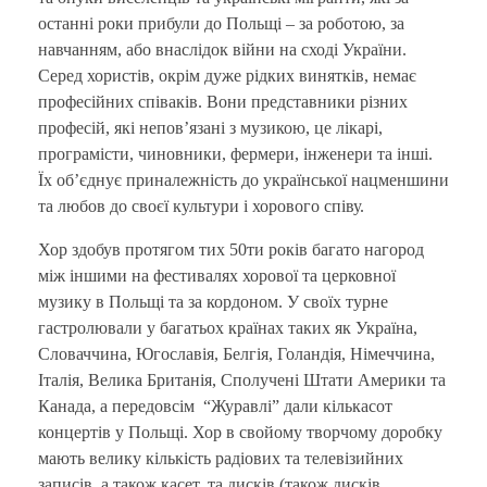
останні роки прибули до Польщі – за роботою, за
навчанням, або внаслідок війни на сході України.
Серед хористів, окрім дуже рідких винятків, немає
професійних співаків. Вони представники різних
професій, які непов’язані з музикою, це лікарі,
програмісти, чиновники, фермери, інженери та інші.
Їх об’єднує приналежність до української нацменшини
та любов до своєї культури і хорового співу.
Хор здобув протягом тих 50ти років багато нагород
між іншими на фестивалях хорової та церковної
музику в Польщі та за кордоном. У своїх турне
гастролювали у багатьох країнах таких як Україна,
Словаччина, Югославія, Белгія, Голандія, Німеччинa,
Італія, Великa Британія, Сполученi Штати Америки та
Канадa, а передовсім “Журавлі” дали кількасот
концертів у Польщі. Хор в свойому творчому доробку
мають велику кількість радіових та телевізийних
записів, а також касет, та дисків (також дисків