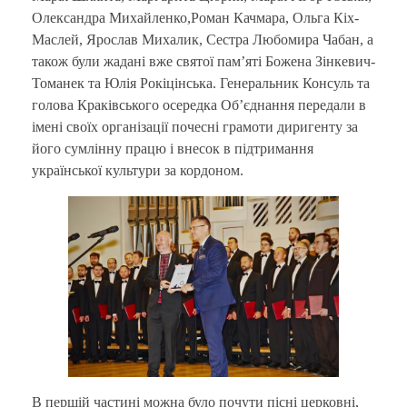
Олександра Михайленко,Роман Качмара, Ольга Кіх-
Маслей, Ярослав Михалик, Сестра Любомира Чабан, а
також були жадані вже святої пам’яті Божена Зінкевич-
Томанек та Юлія Рокіцінська. Генеральник Консуль та
голова Краківського осередка Об’єднання передали в
імені своїх організації почесні грамоти диригенту за
його сумлінну працю і внесок в підтримання
української культури за кордоном.
В першій частині можна було почути пісні церковні,