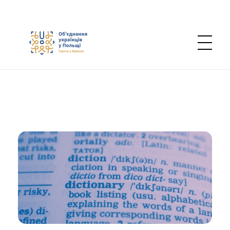
Об’єднання українців у Польщі — Осередок в Кракові