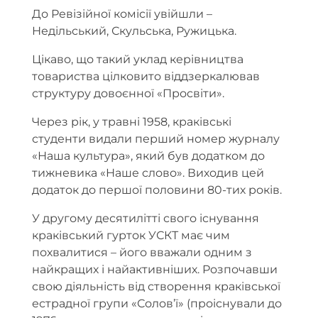
До Ревізійної комісії увійшли –
Недільський, Скульська, Ружицька.
Цікаво, що такий уклад керівництва
товариства цілковито віддзеркалював
структуру довоєнної «Просвіти».
Через рік, у травні 1958, краківські
студенти видали перший номер журналу
«Наша культура», який був додатком до
тижневика «Наше слово». Виходив цей
додаток до першої половини 80-тих років.
У другому десятилітті свого існування
краківський гурток УСКТ має чим
похвалитися – його вважали одним з
найкращих і найактивніших. Розпочавши
свою діяльність від створення краківської
естрадної групи «Солов’ї» (проіснували до