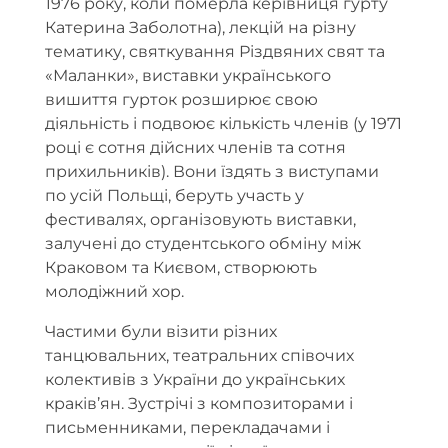
1976 року, коли померла керівниця гурту
Катерина Заболотна), лекцій на різну
тематику, святкування Різдвяних свят та
«Маланки», виставки українського
вишиття гурток розширює свою
діяльність і подвоює кількість членів (у 1971
році є сотня дійсних членів та сотня
прихильників). Вони їздять з виступами
по усій Польщі, беруть участь у
фестивалях, організовують виставки,
залучені до студентського обміну між
Краковом та Києвом, створюють
молодіжний хор.
Частими були візити різних
танцювальних, театральних співочих
колективів з України до українських
краків’ян. Зустрічі з композиторами і
письменниками, перекладачами і