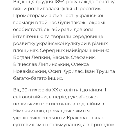
Від кінця грудня 1894 року і аж до початку
війни розвивалася філія «Просвіти».
Промоторами активності української
громади в той час були також і окремі
особистості, які збирали довкола
інтелігенцію та творили середовище
розвитку української культури в різних
площинах. Серед них найвідомішими є:
Богдан Лепкий, Василь Стефаник,
В’ячеслав Липинський, Олекса
Новаківський, Осип Курилас, Іван Труш та
багато-багато інших.
Від 30-тих років ХХ століття і до кінця ІІ
світової війни, в період українсько-
польських протистоянь, а тоді війни з
Німеччиною, громадське життя
української спільноти Кракова зазнає
суттєвих змін і гальмування, а з приходом