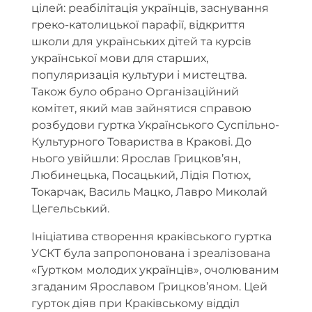
цілей: реабілітація українців, заснування
греко-католицької парафії, відкриття
школи для українських дітей та курсів
української мови для старших,
популяризація культури і мистецтва.
Також було обрано Організаційний
комітет, який мав зайнятися справою
розбудови гуртка Українського Суспільно-
Культурного Товариства в Кракові. До
нього увійшли: Ярослав Грицков’ян,
Любинецька, Посацький, Лідія Потюх,
Токарчак, Василь Мацко, Лавро Миколай
Цегельський.
Ініціатива створення краківського гуртка
УСКТ була запропонована і зреалізована
«Гуртком молодих українців», очолюваним
згаданим Ярославом Грицков’яном. Цей
гурток діяв при Краківському відділ