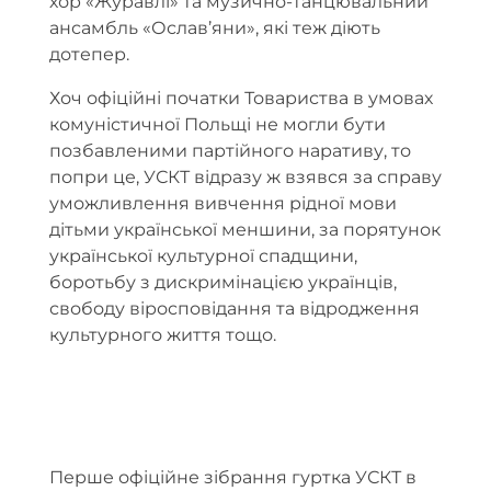
хор «Журавлі» та музично-танцювальний
ансамбль «Ослав’яни», які теж діють
дотепер.
Хоч офіційні початки Товариства в умовах
комуністичної Польщі не могли бути
позбавленими партійного наративу, то
попри це, УСКТ відразу ж взявся за справу
уможливлення вивчення рідної мови
дітьми української меншини, за порятунок
української культурної спадщини,
боротьбу з дискримінацією українців,
свободу віросповідання та відродження
культурного життя тощо.
Перше офіційне зібрання гуртка УСКТ в