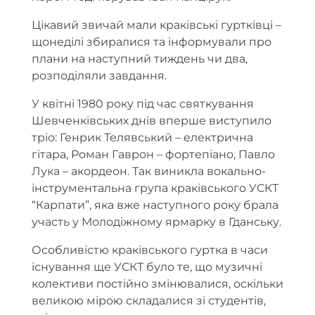
Цікавий звичай мали краківські гуртківці –
щонеділі збиралися та інформували про
плани на наступний тиждень чи два,
розподіляли завдання.
У квітні 1980 року під час святкування
Шевченківських днів вперше виступило
тріо: Генрик Телявський – електрична
гітара, Роман Гаврон – фортепіано, Павло
Лука – акордеон. Так виникла вокально-
інструментальна група краківського УСКТ
“Карпати”, яка вже наступного року брала
участь у Молодіжному ярмарку в Гданську.
Особливістю краківського гуртка в часи
існування ще УСКТ було те, що музичні
колективи постійно змінювалися, оскільки
великою мірою складалися зі студентів,