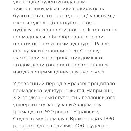
українців. Студенти видавали
тижневники, місячники в яких можна
було прочитати про те, що відбувається у
місті, як українці святкують, хтось
публікував свої твори, поезію. Інтелігенція
громадилася і обговорювала справи
політичні, історичні чи культурні. Разом
святкували і ставили п’єси. Спершу
зустрічалися по приватних домівках,
згодом, коли товариства розросталися –
набували приміщення для зустрічей.
У довоєнний період в Кракові процвітало
громадсько-культурне життя. Наприкінці
XIX ст. українські студенти Ягеллонського
університету заснували Академічну
Громаду, а в 1920 роках – Українську
Студентську Громаду в Кракові, яка у 1930
р. нараховувала близько 400 студентів.