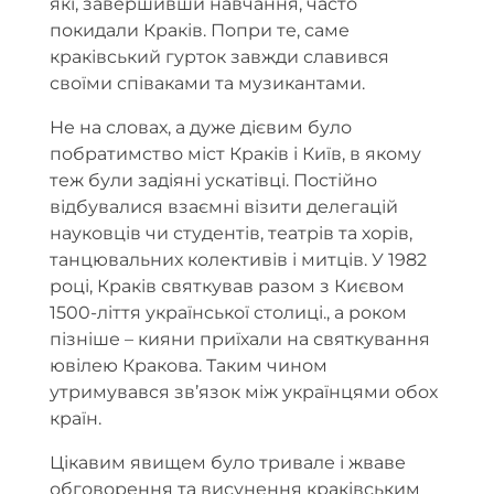
які, завершивши навчання, часто
покидали Краків. Попри те, саме
краківський гурток завжди славився
своїми співаками та музикантами.
Не на словах, а дуже дієвим було
побратимство міст Краків і Київ, в якому
теж були задіяні ускатівці. Постійно
відбувалися взаємні візити делегацій
науковців чи студентів, театрів та хорів,
танцювальних колективів і митців. У 1982
році, Краків святкував разом з Києвом
1500-ліття української столиці., а роком
пізніше – кияни приїхали на святкування
ювілею Кракова. Таким чином
утримувався зв’язок між українцями обох
країн.
Цікавим явищем було тривале і жваве
обговорення та висунення краківським