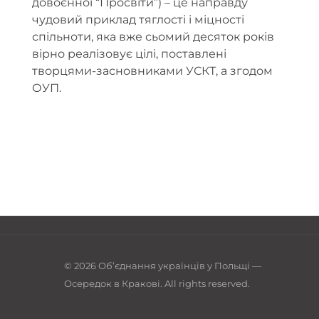
довоєнної “Просвіти”) – це направду
чудовий приклад тяглості і міцності
спільноти, яка вже сьомий десяток років
вірно реалізовує цілі, поставлені
творцями-засновниками УСКТ, а згодом
ОУП.
© 2026 Об’єднання українців у Польщі —
Осередок в Кракові. All rights reserved.