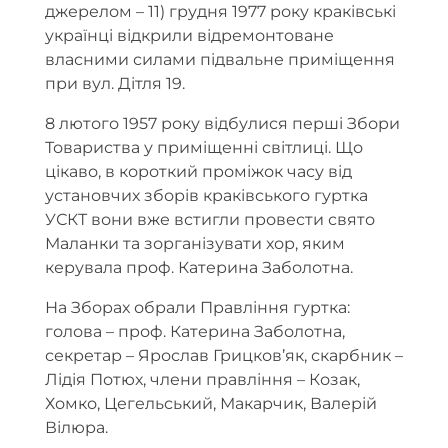
джерелом – 11) грудня 1977 року краківські
українці відкрили відремонтоване
власними силами підвальне приміщення
при вул. Дітля 19.
8 лютого 1957 року відбулися перші Збори
Товариства у приміщенні світлиці. Що
цікаво, в короткий проміжок часу від
установчих зборів краківського гуртка
УСКТ вони вже встигли провести свято
Маланки та зорганізувати хор, яким
керувала проф. Катерина Заболотна.
На Зборах обрали Правління гуртка:
голова – проф. Катерина Заболотна,
секретар – Ярослав Грицков’як, скарбник –
Лідія Потюх, члени правління – Козак,
Хомко, Цегельський, Макарчик, Валерій
Вілюра.