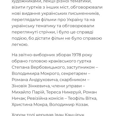
художниками, лекції різної тематики,
візити гуртків з інших міст, обговорювали
нові видання українських письменників,
переглядали фільми про Україну та на
українську тематику та обговорювали
переглянуті стрічки, і було це справді
подією, бо дістати фільм не було справою
легкою.
На звітно-виборних зборах 1978 року
обрано головою краківського гуртка
Степана Вербовицького, заступником –
Володимира Мокрого, секретарем –
Романа Андруховича, скарбником –
Зіновія Зінкевича, члени управи –
Михайло Парій, Тереса Никеруй, Роман
Ничак; Ревізійна комісія – Теофіль Вітка,
Христина Мокра, Володимир Козак.
Хором тоді керував Іван Канцірук.