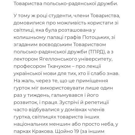
Товариства польсько-радянської дружби.
У тому ж році студенти, члени Товариства,
домовилися про можливість користати зі
світлиці, яка була розташована у
колишньому палаці графів Потоцьких, зі
згаданим воєводським Товариством
польсько-радянської дружби (ТПРД), а з
лектором Ягеллонського університету,
професором Ткачуком – про лекції
української мови для тих, хто її слабо знав.
На жаль, через те, що це приміщення
гурток міг використовувати лише один
раз у тиждень, гальмувався і його
розвиток, і праця. Зустрічі й репетиції
часто відбувалися у домівках членів
гуртка, світлицях товариств інших
національних меншин або просто неба, у
парках Кракова. Щойно 19 (за іншим