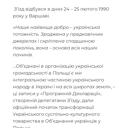
З’їзд відбувся в днях 24 – 25 лютого 1990
року у Варшаві.
«
Наше найвище добро – українська
тотожність. Зроджена у предковічних
джерелах і скріплена спадщиною
поколінь, вона – основа всіх наших
починів.
…Об’єднані в організацію української
громадськості в Польщі є ми
інтегральною частиною українського
народу в Україні і на всіх широтах земл
і», –
ці записи у «Програмній Декларації»,
створеній делегатами З’їзду, дали
офіційний початок трансформації
Українського суспільно-культурного
товариства в Об’єднання українців у
Польщі.