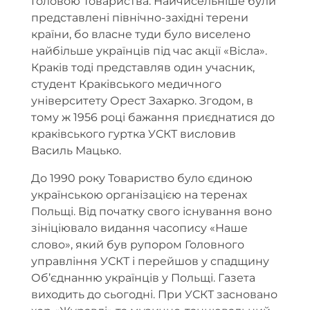
Головою Товариства. Найчисельніше були
представлені північно-західні терени
країни, бо власне туди було виселено
найбільше українців під час акції «Вісла».
Краків тоді представляв один учасник,
студент Краківського медичного
університету Орест Захарко. Згодом, в
тому ж 1956 році бажання приєднатися до
краківського гуртка УСКТ висловив
Василь Мацько.
До 1990 року Товариство було єдиною
українською організацією на теренах
Польщі. Від початку свого існування воно
зініціювало видання часопису «Наше
слово», який був рупором Головного
управління УСКТ і перейшов у спадщину
Об’єднанню українців у Польщі. Газета
виходить до сьогодні. При УСКТ засновано