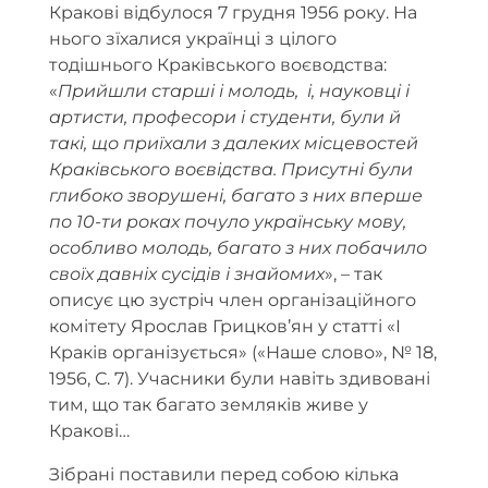
Кракові відбулося 7 грудня 1956 року. На
нього зїхалися українці з цілого
тодішнього Краківського воєводства:
«
Прийшли старші і молодь, і, науковці і
артисти, професори і студенти, були й
такі, що приїхали з далеких місцевостей
Краківського воєвідства. Присутні були
глибоко зворушені, багато з них вперше
по 10-ти роках почуло українську мову,
особливо молодь, багато з них побачило
своїх давніх сусідів і знайомих
», – так
описує цю зустріч член організаційного
комітету Ярослав Грицков’ян у статті «І
Краків організується» («Наше слово», № 18,
1956, С. 7). Учасники були навіть здивовані
тим, що так багато земляків живе у
Кракові…
Зібрані поставили перед собою кілька