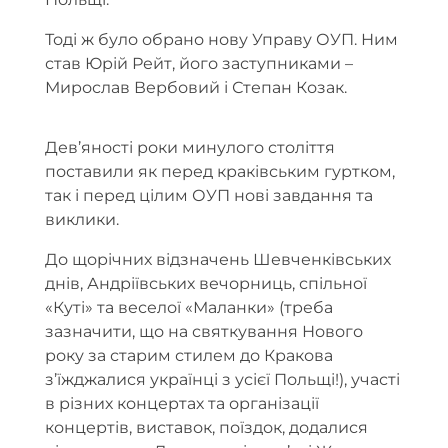
Тоді ж було обрано нову Управу ОУП. Ним
став Юрій Рейт, його заступниками –
Мирослав Вербовий і Степан Козак.
Дев’яності роки минулого століття
поставили як перед краківським гуртком,
так і перед цілим ОУП нові завдання та
виклики.
До щорічних відзначень Шевченківських
днів, Андріївських вечорниць, спільної
«Куті» та веселої «Маланки» (треба
зазначити, що на святкування Нового
року за старим стилем до Кракова
з’їжджалися українці з усієї Польщі!), участі
в різних концертах та організації
концертів, виставок, поїздок, додалися