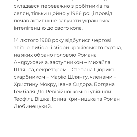
складався переважно з робітників та
селян, тільки щойно у 1986 році провід
почав активніше залучати українську
інтелігенцію до свого кола.
14 лютого 1988 року відбулися чергові
звітно-виборчі збори краківського гуртка,
на яких обрано головою Романа
Андруховича, заступником – Михайла
Шлянта, секретарем – Степана Цюрика,
скарбником – Марію Шлянту, членами –
Христину Мокру, Івана Сидора, Богдана
Гембаля. До Ревізійної комісії увійшли:
Теофіль Вішка, Ірина Криницька та Роман
Любинецький.