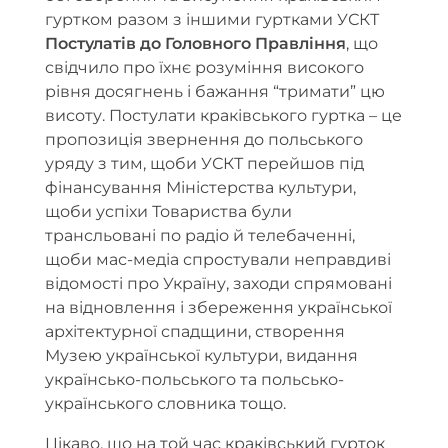
гуртком разом з іншими гуртками УСКТ
Постулатів до Головного Правління
, що
свідчило про їхнє розуміння високого
рівня досягнень і бажання “тримати” цю
висоту. Постулати краківського гуртка – це
пропозиція звернення до польського
уряду з тим, щоби УСКТ перейшов під
фінансування Міністерства культури,
щоби успіхи Товариства були
трансльовані по радіо й телебаченні,
щоби мас-медіа спростували неправдиві
відомості про Україну, заходи спрямовані
на відновлення і збереження української
архітектурної спадщини, створення
Музею української культури, видання
українсько-польського та польсько-
українського словника тощо.
Цікаво, що на той час краківський гурток